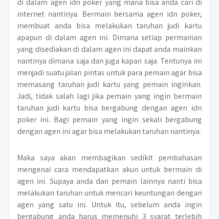
di dalam agen idn poker yang mana bisa anda cari di
internet nantinya. Bermain bersama agen idn poker,
membuat anda bisa melakukan taruhan judi kartu
apapun di dalam agen ini. Dimana setiap permainan
yang disediakan di dalam agen ini dapat anda mainkan
nantinya dimana saja dan juga kapan saja. Tentunya ini
menjadi suatu jalan pintas untuk para pemain agar bisa
memasang taruhan judi kartu yang pemain inginkan.
Jadi, tidak salah lagi jika pemain yang ingin bermain
taruhan judi kartu bisa bergabung dengan agen idn
poker ini. Bagi pemain yang ingin sekali bergabung
dengan agen ini agar bisa melakukan taruhan nantinya.
Maka saya akan membagikan sedikit pembahasan
mengenai cara mendapatkan akun untuk bermain di
agen ini. Supaya anda dan pemain lainnya nanti bisa
melakukan taruhan untuk mencari keuntungan dengan
agen yang satu ini. Untuk itu, sebelum anda ingin
bergabung anda harus memenuhi 3 syarat terlebih