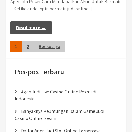
Agen Idn Poker Cara Mendapatkan Akun Untuk Bermain
– Ketika anda ingin bermain judi online, […]
Read more →
Navigasi
1
2
Berikutnya
pos
Pos-pos Terbaru
Agen Judi Live Casino Online Resmi di
Indonesia
Banyaknya Keuntungan Dalam Game Judi
Casino Online Resmi
Daftar Agen Judi Slot Online Terpercaya