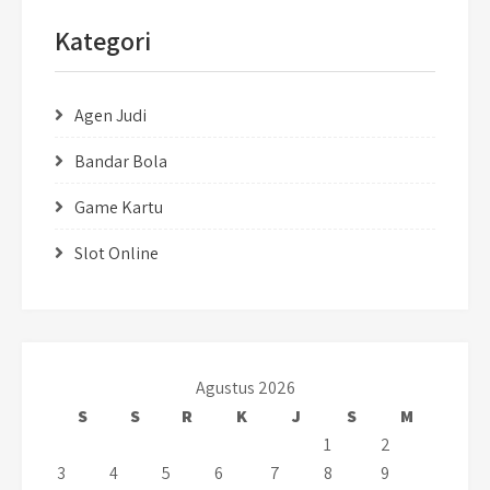
Kategori
Agen Judi
Bandar Bola
Game Kartu
Slot Online
Agustus 2026
S
S
R
K
J
S
M
1
2
3
4
5
6
7
8
9