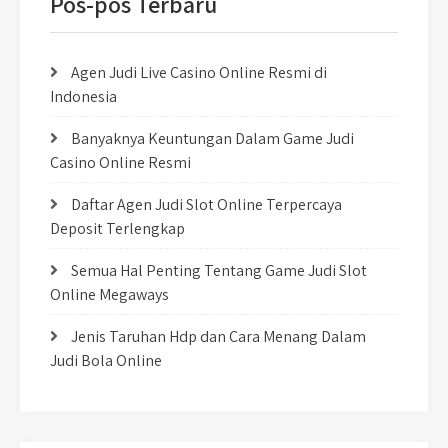
Pos-pos Terbaru
Agen Judi Live Casino Online Resmi di
Indonesia
Banyaknya Keuntungan Dalam Game Judi
Casino Online Resmi
Daftar Agen Judi Slot Online Terpercaya
Deposit Terlengkap
Semua Hal Penting Tentang Game Judi Slot
Online Megaways
Jenis Taruhan Hdp dan Cara Menang Dalam
Judi Bola Online