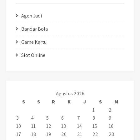
Agen Judi
Bandar Bola
Game Kartu
Slot Online
Agustus 2026
S
S
R
K
J
S
M
1
2
3
4
5
6
7
8
9
10
11
12
13
14
15
16
17
18
19
20
21
22
23