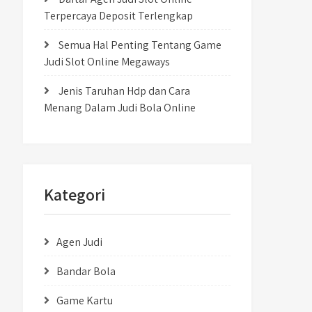
Terpercaya Deposit Terlengkap
Semua Hal Penting Tentang Game
Judi Slot Online Megaways
Jenis Taruhan Hdp dan Cara
Menang Dalam Judi Bola Online
Kategori
Agen Judi
Bandar Bola
Game Kartu