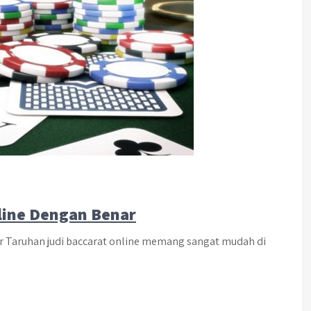
line Dengan Benar
 Taruhan judi baccarat online memang sangat mudah di