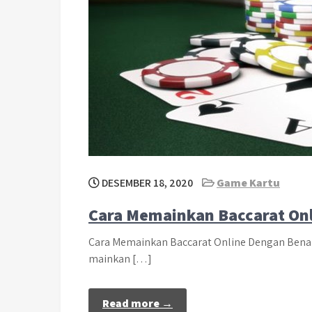
DESEMBER 18, 2020
Game Kartu
Cara Memainkan Baccarat On
Cara Memainkan Baccarat Online Dengan Benar
mainkan […]
Read more →